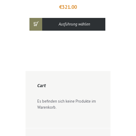
mehrere
€
321.00
Varianten
auf.
Die
Ausführung wählen
Optionen
können
auf
der
Produktseite
gewählt
werden
Cart
Es befinden sich keine Produkte im
Warenkorb.