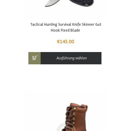
Dieses
Tactical Hunting Survival Knife Skinner Gut
Produkt
Hook Fixed Blade
weist
mehrere
€
143.00
Varianten
auf.
Die
Ausführung wählen
Optionen
können
auf
der
Produktseite
gewählt
werden