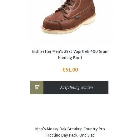
Dieses
Irish Setter Men’s 2873 Vaprtrek 400 Gram
Produkt
Hunting Boot
weist
mehrere
€
51.00
Varianten
auf.
Die
Ausführung wählen
Optionen
können
auf
der
Produktseite
Dieses
gewählt
Men’s Mossy Oak Breakup Country Pro
Produkt
werden
Treeline Day Pack, One Size
weist