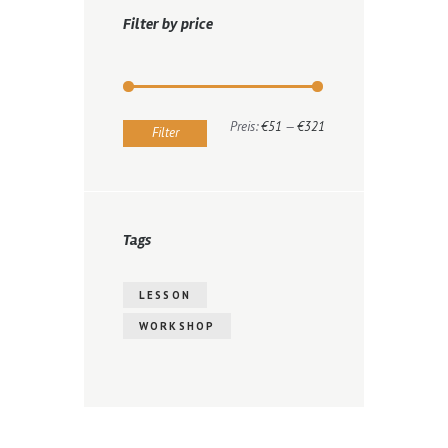
Filter by price
Min.
Max.
Preis:
€51
—
€321
Filter
Preis
Preis
Tags
LESSON
WORKSHOP