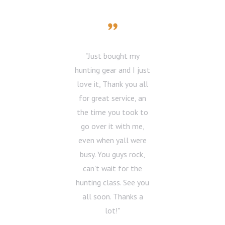
Testimonials
ng
Just bought my
T
ts
hunting gear and I just
t
or
love it, Thank you all
ti
The
for great service, an
op
the time you took to
t
go over it with me,
and
even when yall were
e
e
busy. You guys rock,
can't wait for the
ti
ded
hunting class. See you
to
or
all soon. Thanks a
lot!
c