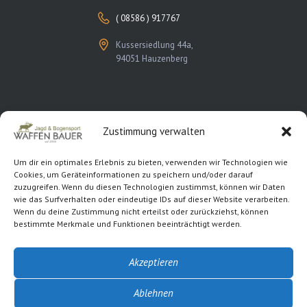
( 08586 ) 917767
Kussersiedlung 44a,
94051 Hauzenberg
Zustimmung verwalten
Rechtliches
Um dir ein optimales Erlebnis zu bieten, verwenden wir Technologien wie
Cookies, um Geräteinformationen zu speichern und/oder darauf
Kontakt
zuzugreifen. Wenn du diesen Technologien zustimmst, können wir Daten
wie das Surfverhalten oder eindeutige IDs auf dieser Website verarbeiten.
Impressum
Wenn du deine Zustimmung nicht erteilst oder zurückziehst, können
bestimmte Merkmale und Funktionen beeinträchtigt werden.
Datenschutzerklärung
Cookie-Richtlinie (EU)
Akzeptieren
Ablehnen