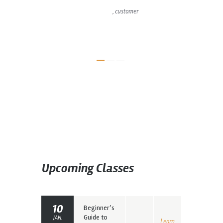
r
John Snow
, customer
P
Upcoming Classes
10
Beginner’s
Guide to
JAN.
Learn