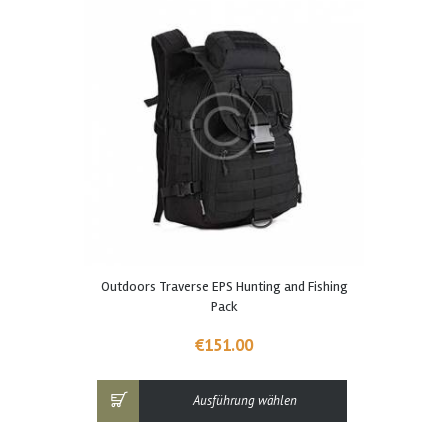
Dieses
Outdoors Traverse EPS Hunting and Fishing
Produkt
Pack
weist
mehrere
€
151.00
Varianten
auf.
Die
Ausführung wählen
Optionen
können