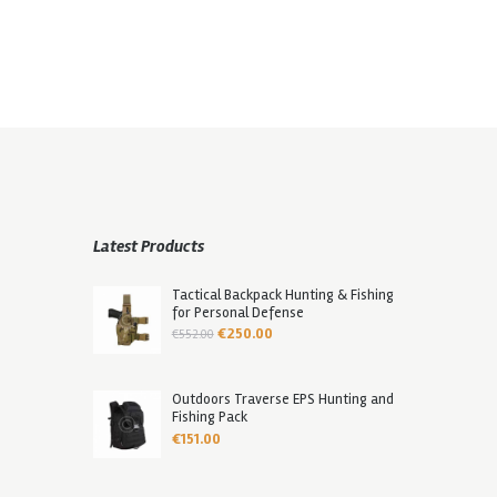
Latest Products
Tactical Backpack Hunting & Fishing
for Personal Defense
Ursprünglicher
Aktueller
€
250.00
€
552.00
Preis
Preis
war:
ist:
€552.00
€250.00.
Outdoors Traverse EPS Hunting and
Fishing Pack
€
151.00