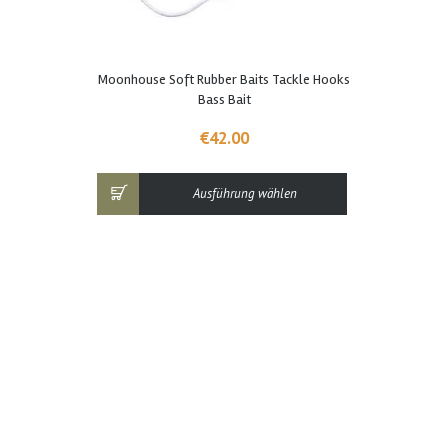
Dieses
Moonhouse Soft Rubber Baits Tackle Hooks
Produkt
Bass Bait
weist
mehrere
€
42.00
Varianten
auf.
Die
Ausführung wählen
Optionen
können
auf
der
Produktseite
gewählt
werden