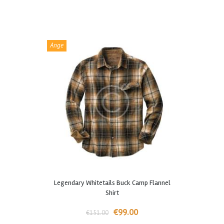
auf
der
Produktseite
gewählt
werden
Ange
bot!
Dieses
Legendary Whitetails Buck Camp Flannel
Produkt
Shirt
weist
mehrere
Ursprünglicher
Aktueller
€
99.00
€
151.00
Varianten
Preis
Preis