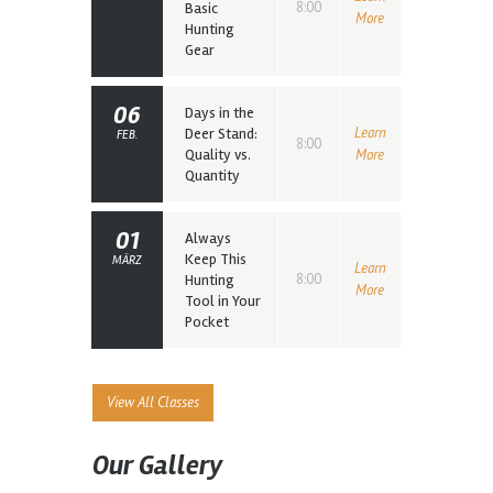
8:00
Basic
More
Hunting
Gear
06
Days in the
Learn
Deer Stand:
FEB.
8:00
Quality vs.
More
Quantity
01
Always
Keep This
MÄRZ
Learn
8:00
Hunting
More
Tool in Your
Pocket
View All Classes
Our Gallery