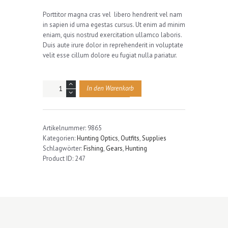
Porttitor magna cras vel libero hendrerit vel nam
in sapien id urna egestas cursus. Ut enim ad minim
eniam, quis nostrud exercitation ullamco laboris.
Duis aute irure dolor in reprehenderit in voluptate
velit esse cillum dolore eu fugiat nulla pariatur.
Opening
In den Warenkorb
Serrated
Edge
Outdoor
Survival
Artikelnummer:
9865
Hunting
Kategorien:
Hunting Optics
,
Outfits
,
Supplies
Knife
Schlagwörter:
Fishing
,
Gears
,
Hunting
Menge
Product ID:
247