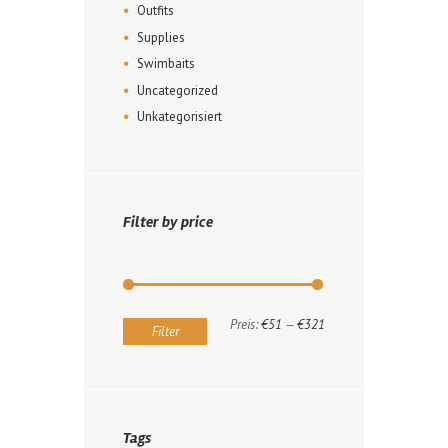
Outfits
Supplies
Swimbaits
Uncategorized
Unkategorisiert
Filter by price
Min.
Max.
Preis:
€51
—
€321
Filter
Preis
Preis
Tags