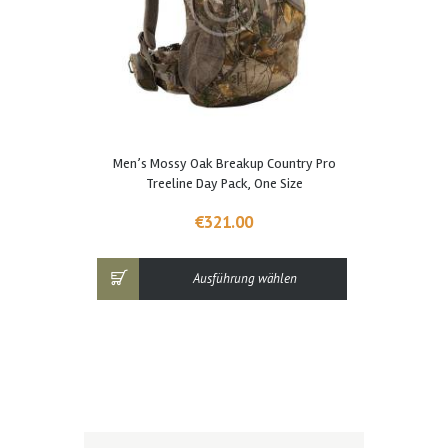
Dieses
Men’s Mossy Oak Breakup Country Pro
Produkt
Treeline Day Pack, One Size
weist
mehrere
€
321.00
Varianten
auf.
Die
Ausführung wählen
Optionen
können
auf
der
Produktseite
gewählt
werden