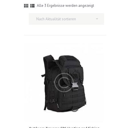
Nach
Alle 3 Ergebnisse werden angezeigt
Aktualität
sortiert
Dieses