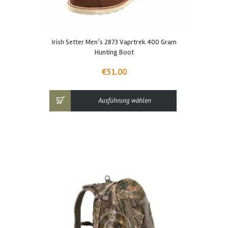
Dieses
Irish Setter Men’s 2873 Vaprtrek 400 Gram
Produkt
Hunting Boot
weist
mehrere
€
51.00
Varianten
auf.
Die
Ausführung wählen
Optionen
können
auf
der
Produktseite
gewählt
werden