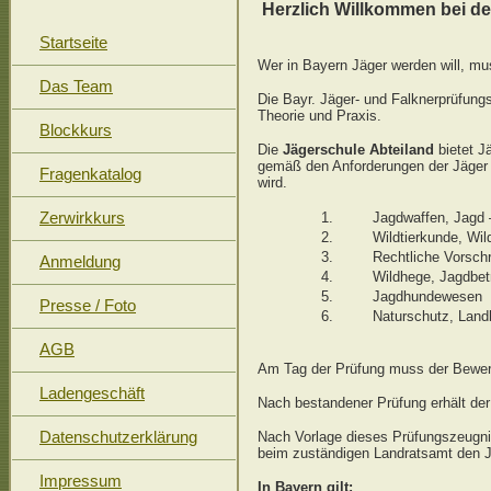
Herzlich Willkommen bei
Startseite
Wer in Bayern Jäger werden will, mus
Das Team
Die Bayr. Jäger- und Falknerprüfung
Theorie und Praxis.
Blockkurs
Die
Jägerschule
Abteiland
bietet J
gemäß den Anforderungen der Jäger 
Fragenkatalog
wird.
Zerwirkkurs
1.
Jagdwaffen, Jagd 
2.
Wildtierkunde, Wil
3.
Rechtliche Vorschr
Anmeldung
4.
Wildhege, Jagdbetr
5.
Jagdhundewesen
Presse / Foto
6.
Naturschutz, Land
AGB
Am Tag der Prüfung muss der Bewerb
Ladengeschäft
Nach bestandener Prüfung erhält der
Datenschutzerklärung
Nach Vorlage dieses Prüfungszeugni
beim zuständigen Landratsamt den J
Impressum
In Bayern gilt: